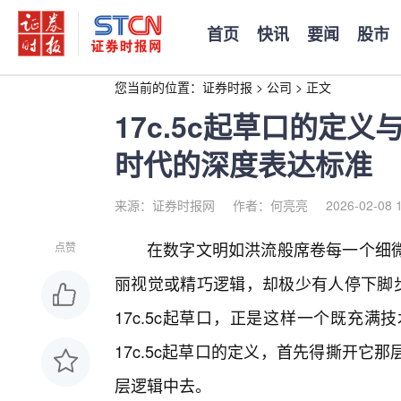
首页
快讯
要闻
股市
您当前的位置：
证券时报
>
公司
>
正文
17c.5c起草口的定
时代的深度表达标准
来源：证券时报网
作者：何亮亮
2026-02-08 
在数字文明如洪流般席卷每一个细
点赞
丽视觉或精巧逻辑，却极少有人停下脚步
17c.5c起草口，正是这样一个既充
17c.5c起草口的定义，首先得撕开
层逻辑中去。