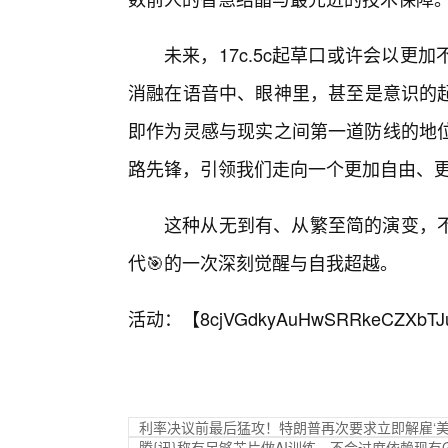
未来，17c.5c起草口或许会以
消融在语音中、眼神里，甚至是意识的
即作为灵感与现实之间第一道防线的地
路先锋，引领我们走向一个更加自由、
这种从无到有、从繁至简的演变，
代🎯的一次深刻觉醒与自我超越。
活动：【
8cjVGdkyAuHwSRRkeCZXbTJ
利率决议前最后猛攻！特朗普再次要求立即解雇‘美
腾{讯}称有足够芯片做AI训练，不会过度依赖现有